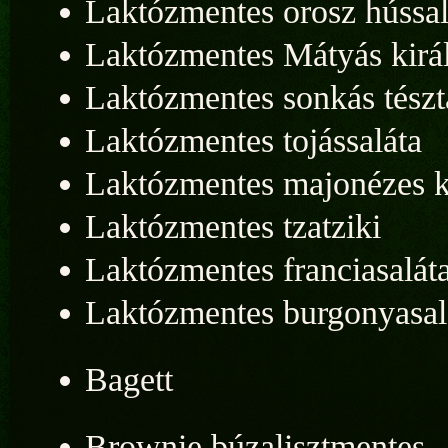
Laktózmentes orosz hússal
Laktózmentes Mátyás királ
Laktózmentes sonkás tészt
Laktózmentes tojássaláta
Laktózmentes majonézes k
Laktózmentes tzatziki
Laktózmentes franciasalát
Laktózmentes burgonyasal
Bagett
Brownie búzalisztmentes