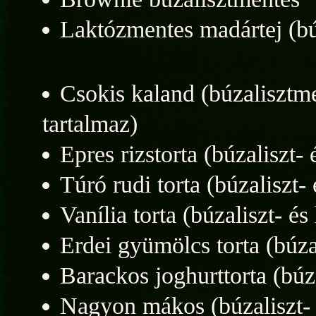
Laktózmentes madártej (bú
Csokis kaland (búzalisztm
tartalmaz)
Epres rizstorta (búzaliszt-
Túró rudi torta (búzaliszt-
Vanília torta (búzaliszt- é
Erdei gyümölcs torta (búza
Barackos joghurttorta (búz
Nagyon mákos (búzaliszt- 