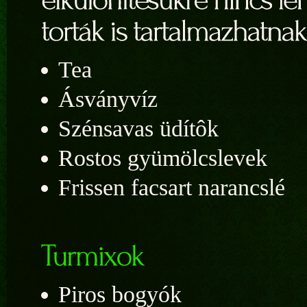
Tea
Ásványvíz
Szénsavas üdítôk
Rostos gyümölcslevek
Frissen facsart narancslé
Piros bogyók