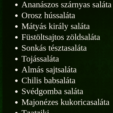
Ananászos szárnyas saláta
Orosz hússaláta
Mátyás király saláta
Füstöltsajtos zöldsaláta
Sonkás tésztasaláta
Tojássaláta
Almás sajtsaláta
Chilis babsaláta
Svédgomba saláta
Majonézes kukoricasaláta
Tzatziki