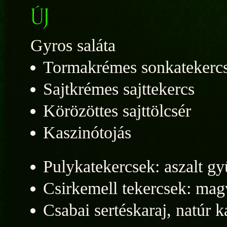
Gyros saláta
Tormakrémes sonkatekerc
Sajtkrémes sajttekercs
Körözöttes sajttölcsér
Kaszinótojás
Pulykatekercsek: aszalt g
Csirkemell tekercsek: magv
Csabai sertéskaraj, natúr k