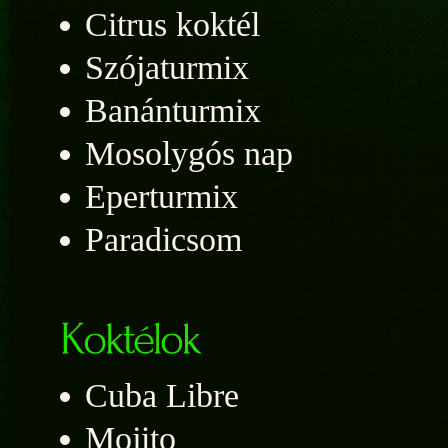
Citrus koktél
Szójaturmix
Banánturmix
Mosolygós nap
Eperturmix
Paradicsom
Cuba Libre
Mojito