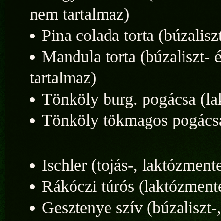
nem tartalmaz)
Pina colada torta (búzalisz
Mandula torta (búzaliszt- 
tartalmaz)
Tönköly burg. pogácsa (lak
Tönköly tökmagos pogácsa 
Ischler (tojás-, laktózment
Rákóczi túrós (laktózment
Gesztenye szív (búzaliszt-,