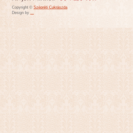
Copyright ©
Szépréti Cukrászda
Design by
...